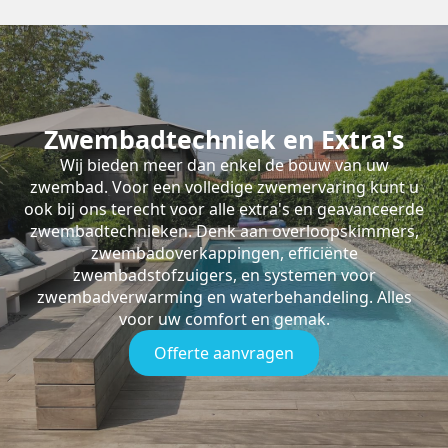
Zwembadtechniek en Extra's
Wij bieden meer dan enkel de bouw van uw
zwembad. Voor een volledige zwemervaring kunt u
ook bij ons terecht voor alle extra's en geavanceerde
zwembadtechnieken. Denk aan overloopskimmers,
zwembadoverkappingen, efficiënte
zwembadstofzuigers, en systemen voor
zwembadverwarming en waterbehandeling. Alles
voor uw comfort en gemak.
Offerte aanvragen