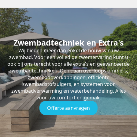
Zwembadtechniek en Extra's
Wij bieden meer dan enkel de bouw van uw
zwembad. Voor een volledige zwemervaring kunt u
ook bij ons terecht voor alle extra's en geavanceerde
zwembadtechnieken. Denk aan overloopskimmers,
zwembadoverkappingen, efficiënte
zwembadstofzuigers, en systemen voor
zwembadverwarming en waterbehandeling. Alles
voor uw comfort en gemak.
Offerte aanvragen