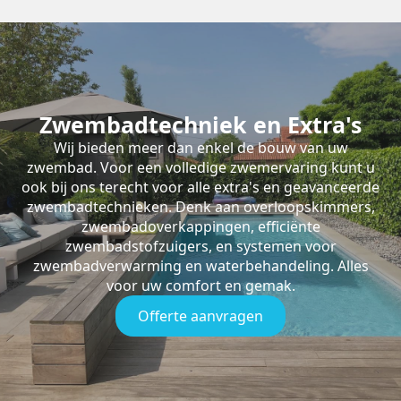
Zwembadtechniek en Extra's
Wij bieden meer dan enkel de bouw van uw
zwembad. Voor een volledige zwemervaring kunt u
ook bij ons terecht voor alle extra's en geavanceerde
zwembadtechnieken. Denk aan overloopskimmers,
zwembadoverkappingen, efficiënte
zwembadstofzuigers, en systemen voor
zwembadverwarming en waterbehandeling. Alles
voor uw comfort en gemak.
Offerte aanvragen