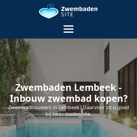
Zwembaden Lembeek -
Inbouw zwembad kopen?
Zwembadbouwers in Lembeek? Daarvoor zit u goed
bij zwembaden.site.