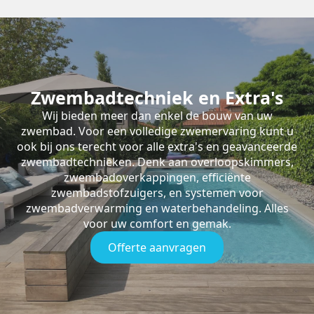
Zwembadtechniek en Extra's
Wij bieden meer dan enkel de bouw van uw
zwembad. Voor een volledige zwemervaring kunt u
ook bij ons terecht voor alle extra's en geavanceerde
zwembadtechnieken. Denk aan overloopskimmers,
zwembadoverkappingen, efficiënte
zwembadstofzuigers, en systemen voor
zwembadverwarming en waterbehandeling. Alles
voor uw comfort en gemak.
Offerte aanvragen