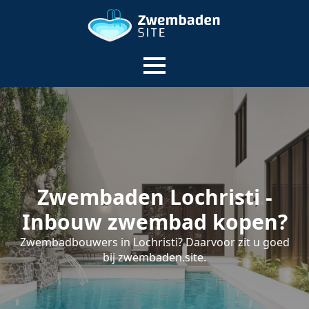
Zwembaden Lochristi -
Inbouw zwembad kopen?
Zwembadbouwers in Lochristi? Daarvoor zit u goed
bij zwembaden.site.