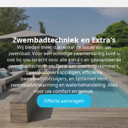
Zwembadtechniek en Extra's
Wij bieden meer dan enkel de bouw van uw
zwembad. Voor een volledige zwemervaring kunt u
ook bij ons terecht voor alle extra's en geavanceerde
zwembadtechnieken. Denk aan overloopskimmers,
zwembadoverkappingen, efficiënte
zwembadstofzuigers, en systemen voor
zwembadverwarming en waterbehandeling. Alles
voor uw comfort en gemak.
Offerte aanvragen