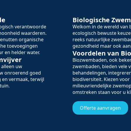
de
Biologische Zwe
logisch verantwoorde
Welkom in de wereld va
schoonheid waarderen.
ecologisch bewuste keuze
enutten organische
reeks natuurlijke zwembad
sche toevoegingen
gezondheid maar ook aan 
Voordelen van B
r en helder water.
mvijver
Biozwembaden, ook beken
 alleen uw
zwembaden, bieden vele v
 uw onroerend goed
behandelingen, integreren
 en vermaak, terwijl
biodiversiteit. Kiezen voo
tuin.
milieuvriendelijke zwemop
omstreken staan voor u kl
Offerte aanvragen