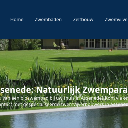
Home
Zwembaden
Zelfbouw
Zwemvijve
senede: Natuurlijk Zwemparad
 van een biozwembad bij uw thuis in Assenede? Kom via onz
ontact met gespecialiseerde zwemvijverbouwers in Assened