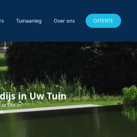
rs
Tuinaanleg
Over ons
OFFERTE
ijs in Uw Tuin
e site in
e.