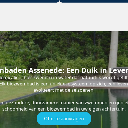
mbaden Assenede: Een Duik in Leve
emicaliën; hier zwemt u in water dat natuurlijk wordt gefil
s. Elk biozwembad is een uniek ecosysteem op zich, een leve
evolueert met de seizoenen.
een gezondere, duurzamere manier van zwemmen en geniet
schoonheid van een biozwembad in uw eigen achtertuin.
Offerte aanvragen