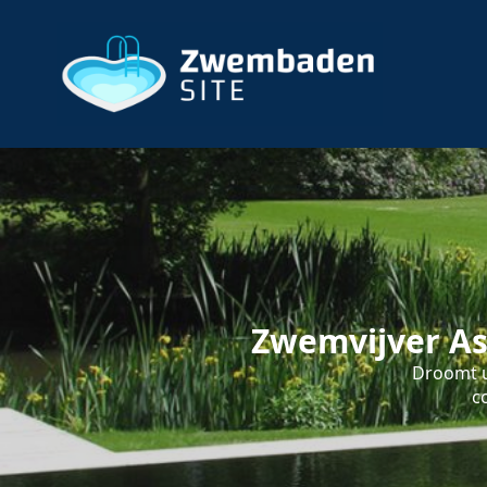
Zwemvijver As
Droomt u
c