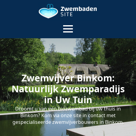
Zwemvijver Binkom:
Natuurlijk Zwemparadijs
in Uw Tuin
Droomt u van een biozwembad bij uw thuis in
Binkom? Kom via onze site in contact met
gespecialiseerde zwemvijverbouwers in Binkom.