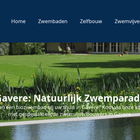
Home
Zwembaden
Zelfbouw
Zwemvijve
avere: Natuurlijk Zwemparadi
n een biozwembad bij uw thuis in Gavere? Kom via onze sit
met gespecialiseerde zwemvijverbouwers in Gavere.