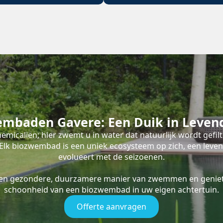
embaden Gavere: Een Duik in Leven
emicaliën; hier zwemt u in water dat natuurlijk wordt gefil
s. Elk biozwembad is een uniek ecosysteem op zich, een leve
evolueert met de seizoenen.
een gezondere, duurzamere manier van zwemmen en geniet
schoonheid van een biozwembad in uw eigen achtertuin.
Offerte aanvragen