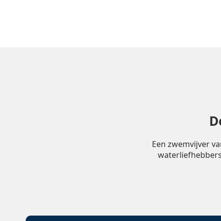
D
Een zwemvijver va
waterliefhebbers