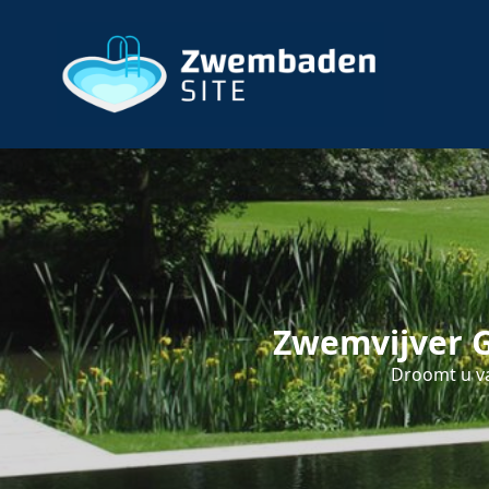
Zwemvijver G
Droomt u va