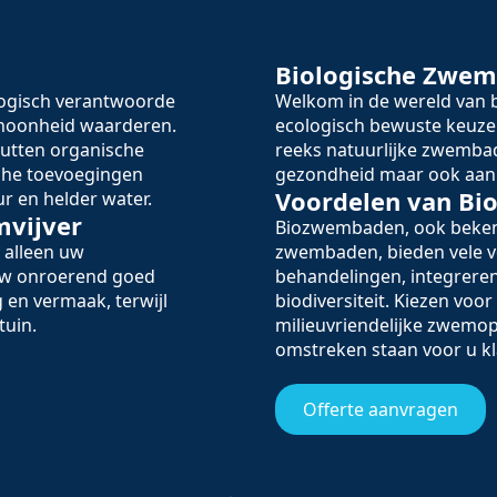
Biologische Zwe
logisch verantwoorde
Welkom in de wereld va
schoonheid waarderen.
ecologisch bewuste keuze
utten organische
reeks natuurlijke zwembad
sche toevoegingen
gezondheid maar ook aan 
Voordelen van B
r en helder water.
mvijver
Biozwembaden, ook beken
 alleen uw
zwembaden, bieden vele v
 uw onroerend goed
behandelingen, integreren
 en vermaak, terwijl
biodiversiteit. Kiezen voo
tuin.
milieuvriendelijke zwemop
omstreken staan voor u kl
Offerte aanvragen