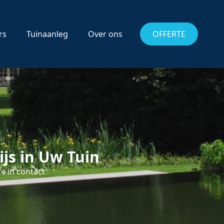
rs
Tuinaanleg
Over ons
OFFERTE
js in Uw Tuin
e in contact