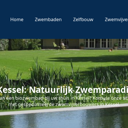
Home
Zwembaden
Zelfbouw
Zwemvijve
essel: Natuurlijk Zwemparadi
n een biozwembad bij uw thuis in Kessel? Kom via onze sit
met gespecialiseerde zwemvijverbouwers in Kessel.