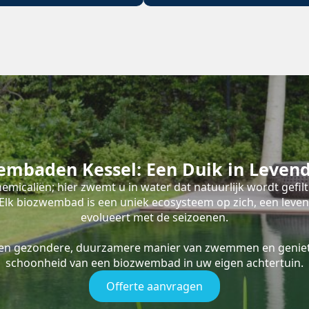
embaden Kessel: Een Duik in Leven
emicaliën; hier zwemt u in water dat natuurlijk wordt gefil
s. Elk biozwembad is een uniek ecosysteem op zich, een leve
evolueert met de seizoenen.
een gezondere, duurzamere manier van zwemmen en geniet
schoonheid van een biozwembad in uw eigen achtertuin.
Offerte aanvragen