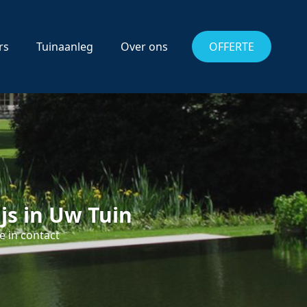
rs
Tuinaanleg
Over ons
OFFERTE
js in Uw Tuin
e in contact