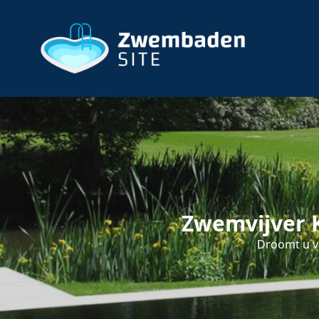
Zwemvijver K
Droomt u va