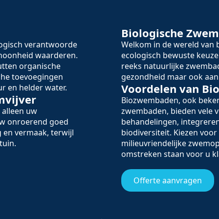
Biologische Zwem
logisch verantwoorde
Welkom in de wereld va
schoonheid waarderen.
ecologisch bewuste keuze
utten organische
reeks natuurlijke zwembad
sche toevoegingen
gezondheid maar ook aan 
Voordelen van B
r en helder water.
mvijver
Biozwembaden, ook beken
 alleen uw
zwembaden, bieden vele v
 uw onroerend goed
behandelingen, integreren
 en vermaak, terwijl
biodiversiteit. Kiezen voo
tuin.
milieuvriendelijke zwemop
omstreken staan voor u kl
Offerte aanvragen