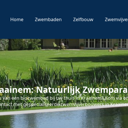
Home
Zwembaden
Zelfbouw
Zwemvijve
aainem: Natuurlijk Zwemparad
 van een biozwembad bij uw thuis in Kraainem? Kom via onz
ontact met gespecialiseerde zwemvijverbouwers in Kraaine