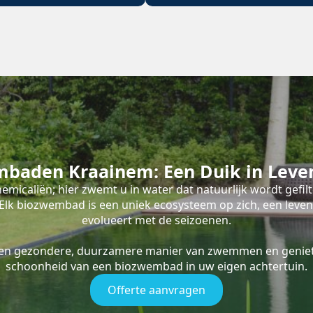
mbaden Kraainem: Een Duik in Leve
emicaliën; hier zwemt u in water dat natuurlijk wordt gefil
s. Elk biozwembad is een uniek ecosysteem op zich, een leve
evolueert met de seizoenen.
een gezondere, duurzamere manier van zwemmen en geniet
schoonheid van een biozwembad in uw eigen achtertuin.
Offerte aanvragen