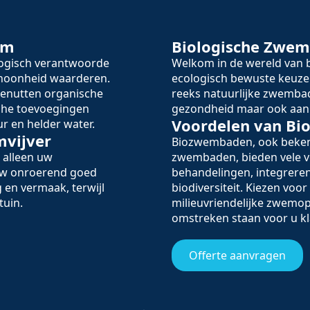
em
Biologische Zwe
logisch verantwoorde
Welkom in de wereld va
schoonheid waarderen.
ecologisch bewuste keuze
enutten organische
reeks natuurlijke zwembad
sche toevoegingen
gezondheid maar ook aan 
Voordelen van B
r en helder water.
mvijver
Biozwembaden, ook beken
 alleen uw
zwembaden, bieden vele v
 uw onroerend goed
behandelingen, integreren
 en vermaak, terwijl
biodiversiteit. Kiezen voo
tuin.
milieuvriendelijke zwemop
omstreken staan voor u kl
Offerte aanvragen