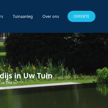
rs
Tuinaanleg
Over ons
OFFERTE
ijs in Uw Tuin
e site in
m.