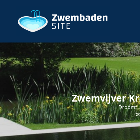
Zwemvijver Kr
Droomt u
c