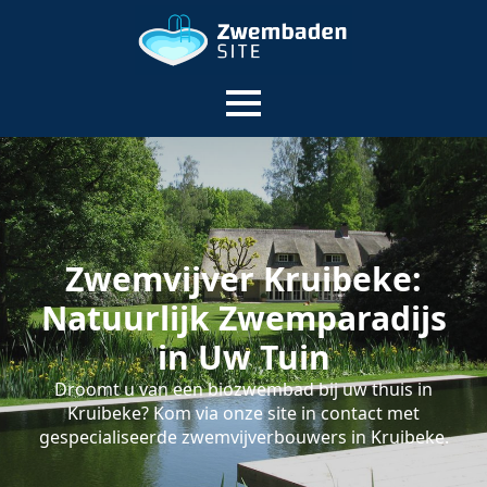
Zwemvijver Kruibeke:
Natuurlijk Zwemparadijs
in Uw Tuin
Droomt u van een biozwembad bij uw thuis in
Kruibeke? Kom via onze site in contact met
gespecialiseerde zwemvijverbouwers in Kruibeke.