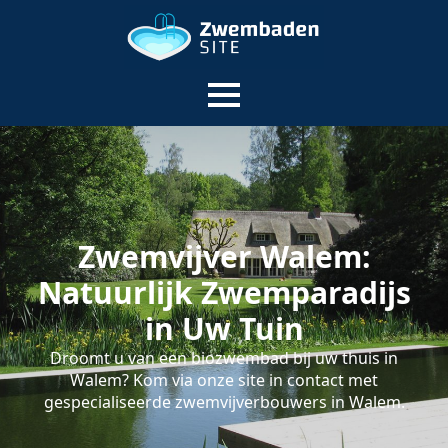
Zwemvijver Walem:
Natuurlijk Zwemparadijs
in Uw Tuin
Droomt u van een biozwembad bij uw thuis in
Walem? Kom via onze site in contact met
gespecialiseerde zwemvijverbouwers in Walem.