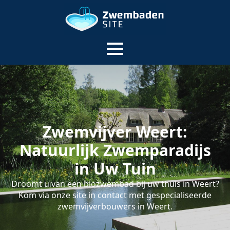
Zwemvijver Weert:
Natuurlijk Zwemparadijs
in Uw Tuin
Droomt u van een biozwembad bij uw thuis in Weert?
Kom via onze site in contact met gespecialiseerde
zwemvijverbouwers in Weert.