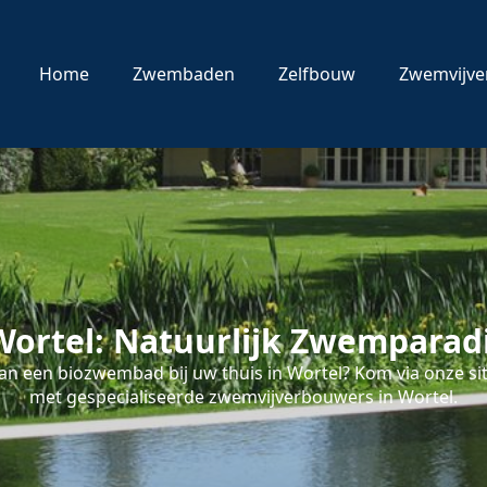
Home
Zwembaden
Zelfbouw
Zwemvijve
ortel: Natuurlijk Zwemparadi
n een biozwembad bij uw thuis in Wortel? Kom via onze sit
met gespecialiseerde zwemvijverbouwers in Wortel.