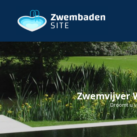
Zwemvijver W
Droomt u va