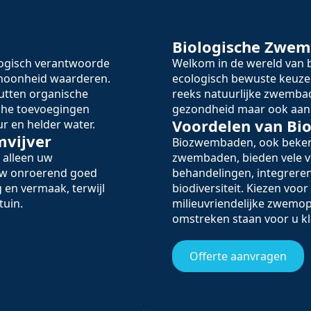
Biologische Zwem
logisch verantwoorde
Welkom in de wereld va
schoonheid waarderen.
ecologisch bewuste keuze
utten organische
reeks natuurlijke zwembad
sche toevoegingen
gezondheid maar ook aan 
Voordelen van B
r en helder water.
mvijver
Biozwembaden, ook beken
 alleen uw
zwembaden, bieden vele v
 uw onroerend goed
behandelingen, integreren
 en vermaak, terwijl
biodiversiteit. Kiezen voo
tuin.
milieuvriendelijke zwemop
omstreken staan voor u kl
Offerte aanvragen