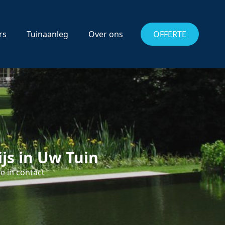
rs
Tuinaanleg
Over ons
OFFERTE
js in Uw Tuin
e in contact