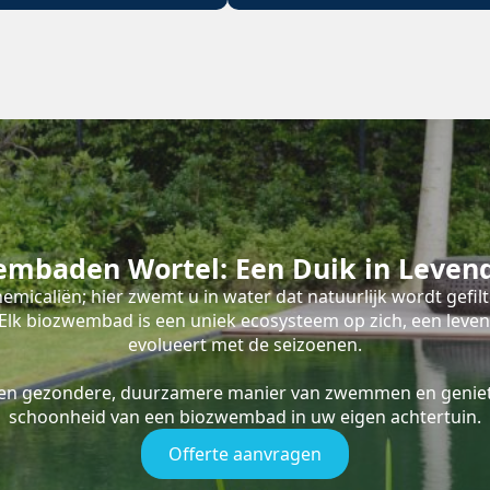
embaden Wortel: Een Duik in Leven
emicaliën; hier zwemt u in water dat natuurlijk wordt gefil
s. Elk biozwembad is een uniek ecosysteem op zich, een leve
evolueert met de seizoenen.
een gezondere, duurzamere manier van zwemmen en geniet
schoonheid van een biozwembad in uw eigen achtertuin.
Offerte aanvragen